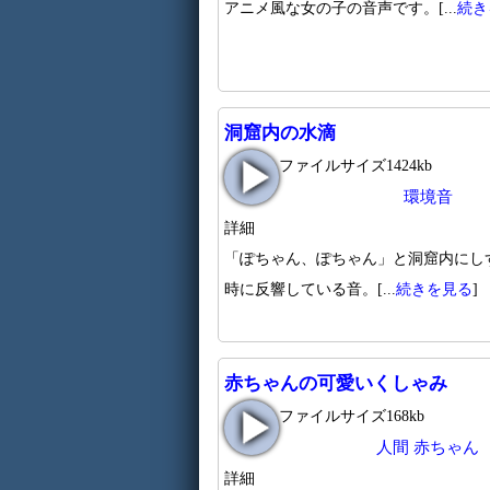
アニメ風な女の子の音声です。[...
続き
洞窟内の水滴
ファイルサイズ1424kb
環境音
詳細
「ぽちゃん、ぽちゃん」と洞窟内にし
時に反響している音。[...
続きを見る
]
赤ちゃんの可愛いくしゃみ
ファイルサイズ168kb
人間
赤ちゃん
詳細