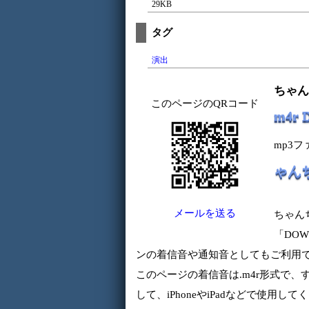
29KB
タグ
演出
ちゃん
このページのQRコード
m4r
mp3
ゃん
メールを送る
ちゃん
「DOW
ンの着信音や通知音としてもご利用
このページの着信音は.m4r形式で、す
して、iPhoneやiPadなどで使用して