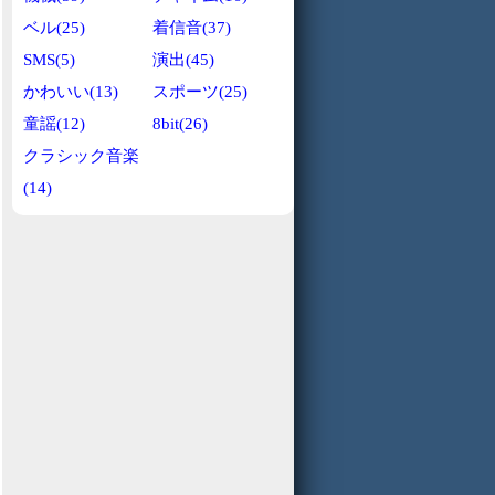
ベル(25)
着信音(37)
SMS(5)
演出(45)
かわいい(13)
スポーツ(25)
童謡(12)
8bit(26)
クラシック音楽
(14)