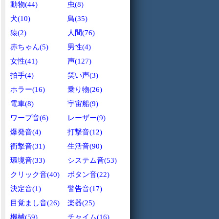
動物(44)
虫(8)
犬(10)
鳥(35)
猿(2)
人間(76)
赤ちゃん(5)
男性(4)
女性(41)
声(127)
拍手(4)
笑い声(3)
ホラー(16)
乗り物(26)
電車(8)
宇宙船(9)
ワープ音(6)
レーザー(9)
爆発音(4)
打撃音(12)
衝撃音(31)
生活音(90)
環境音(33)
システム音(53)
クリック音(40)
ボタン音(22)
決定音(1)
警告音(17)
目覚まし音(26)
楽器(25)
機械(59)
チャイム(16)