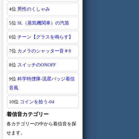
4位
男性のくしゃみ
5位
SL（蒸気機関車）の汽笛
6位
チーン【グラスを鳴らす】
7位
カメラのシャッター音＃8
8位
スイッチのONOFF
9位
科学特捜隊-流星バッジ着信
音風
10位
コインを拾う-04
着信音カテゴリー
各カテゴリーの中から着信音を探
せます。