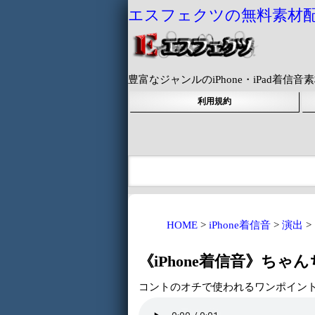
エスフェクツの無料素材
豊富なジャンルのiPhone・iPad着
利用規約
HOME
iPhone着信音
演出
《iPhone着信音》ちゃ
コントのオチで使われるワンポイン