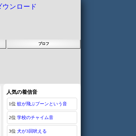
ダウンロード
プロフ
人気の着信音
1位
蚊が飛ぶプーンという音
2位
学校のチャイム音
3位
犬が3回吠える