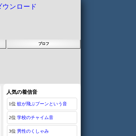
ダウンロード
プロフ
人気の着信音
1位
蚊が飛ぶプーンという音
2位
学校のチャイム音
3位
男性のくしゃみ