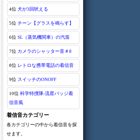
4位
犬が3回吠える
5位
チーン【グラスを鳴らす】
6位
SL（蒸気機関車）の汽笛
7位
カメラのシャッター音＃8
8位
レトロな携帯電話の着信音
9位
スイッチのONOFF
10位
科学特捜隊-流星バッジ着
信音風
着信音カテゴリー
各カテゴリーの中から着信音を探
せます。