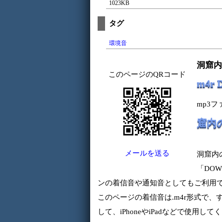
1023KB
タグ
環境音
洞窟内
このページのQRコード
m4r
mp3
窟内
メールを送る
洞窟内
「DOW
ンの着信音や通知音としてもご利用
このページの着信音は.m4r形式で、す
して、iPhoneやiPadなどで使用して