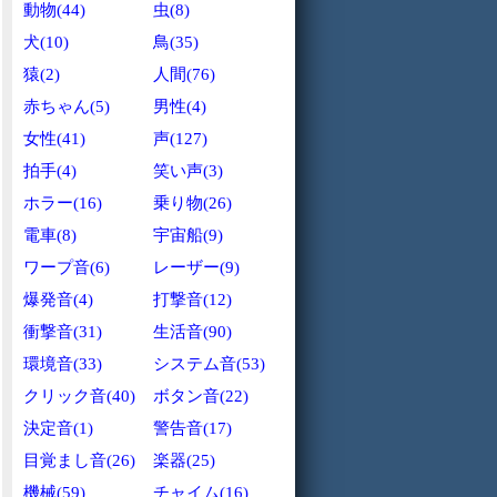
動物(44)
虫(8)
犬(10)
鳥(35)
猿(2)
人間(76)
赤ちゃん(5)
男性(4)
女性(41)
声(127)
拍手(4)
笑い声(3)
ホラー(16)
乗り物(26)
電車(8)
宇宙船(9)
ワープ音(6)
レーザー(9)
爆発音(4)
打撃音(12)
衝撃音(31)
生活音(90)
環境音(33)
システム音(53)
クリック音(40)
ボタン音(22)
決定音(1)
警告音(17)
目覚まし音(26)
楽器(25)
機械(59)
チャイム(16)