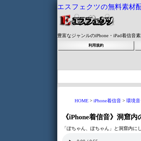
エスフェクツの無料素材
豊富なジャンルのiPhone・iPad着
利用規約
HOME
iPhone着信音
環境音
《iPhone着信音》洞窟
「ぽちゃん、ぽちゃん」と洞窟内に