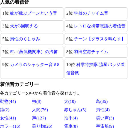
人気の着信音
1位
蚊が飛ぶプーンという音
2位
学校のチャイム音
3位
犬が3回吠える
4位
レトロな携帯電話の着信音
5位
男性のくしゃみ
6位
チーン【グラスを鳴らす】
7位
SL（蒸気機関車）の汽笛
8位
羽田空港チャイム
9位
カメラのシャッター音＃8
10位
科学特捜隊-流星バッジ着
信音風
着信音カテゴリー
各カテゴリーの中から着信音を探せます。
動物(44)
虫(8)
犬(10)
鳥(35)
猿(2)
人間(76)
赤ちゃん(5)
男性(4)
女性(41)
声(127)
拍手(4)
笑い声(3)
ホラー(16)
乗り物(26)
電車(8)
宇宙船(9)