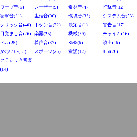
ワープ音(6)
レーザー(9)
爆発音(4)
打撃音(12)
衝撃音(31)
生活音(90)
環境音(33)
システム音(53)
クリック音(40)
ボタン音(22)
決定音(1)
警告音(17)
目覚まし音(26)
楽器(25)
機械(59)
チャイム(16)
ベル(25)
着信音(37)
SMS(5)
演出(45)
かわいい(13)
スポーツ(25)
童謡(12)
8bit(26)
クラシック音楽
(14)