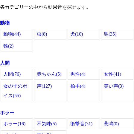
各カテゴリーの中から効果音を探せます。
動物
動物(44)
虫(8)
犬(10)
鳥(35)
猿(2)
人間
人間(76)
赤ちゃん(5)
男性(4)
女性(41)
女の子のボ
声(127)
拍手(4)
笑い声(3)
イス(55)
ホラー
ホラー(16)
不気味(5)
衝撃音(31)
悲鳴(0)