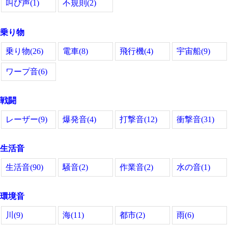
叫び声(1)
不規則(2)
乗り物
乗り物(26)
電車(8)
飛行機(4)
宇宙船(9)
ワープ音(6)
戦闘
レーザー(9)
爆発音(4)
打撃音(12)
衝撃音(31)
生活音
生活音(90)
騒音(2)
作業音(2)
水の音(1)
環境音
川(9)
海(11)
都市(2)
雨(6)