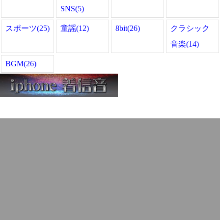
SNS(5)
スポーツ(25)
童謡(12)
8bit(26)
クラシック
音楽(14)
BGM(26)