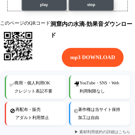
play
stop
このページのQRコード
洞窟内の水滴-効果音ダウンロー
ド
mp3 DOWNLOAD
商用・個人利用OK
YouTube・SNS・Web
✅
🎥
クレジット表記不要
利用制限なし
再配布・販売
著作権は当サイト保持
🚫
©
アダルト利用禁止
加工は自由
▶ 素材利用規約の詳細はこちら