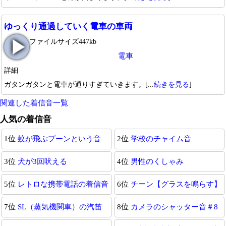
ゆっくり通過していく電車の車両
ファイルサイズ447kb
電車
詳細
ガタンガタンと電車が通りすぎていきます。[...
続きを見る
]
関連した着信音一覧
人気の着信音
1位
蚊が飛ぶプーンという音
2位
学校のチャイム音
3位
犬が3回吠える
4位
男性のくしゃみ
5位
レトロな携帯電話の着信音
6位
チーン【グラスを鳴らす】
7位
SL（蒸気機関車）の汽笛
8位
カメラのシャッター音＃8