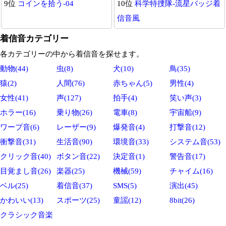
9位
コインを拾う-04
10位
科学特捜隊-流星バッジ着
信音風
着信音カテゴリー
各カテゴリーの中から着信音を探せます。
動物(44)
虫(8)
犬(10)
鳥(35)
猿(2)
人間(76)
赤ちゃん(5)
男性(4)
女性(41)
声(127)
拍手(4)
笑い声(3)
ホラー(16)
乗り物(26)
電車(8)
宇宙船(9)
ワープ音(6)
レーザー(9)
爆発音(4)
打撃音(12)
衝撃音(31)
生活音(90)
環境音(33)
システム音(53)
クリック音(40)
ボタン音(22)
決定音(1)
警告音(17)
目覚まし音(26)
楽器(25)
機械(59)
チャイム(16)
ベル(25)
着信音(37)
SMS(5)
演出(45)
かわいい(13)
スポーツ(25)
童謡(12)
8bit(26)
クラシック音楽