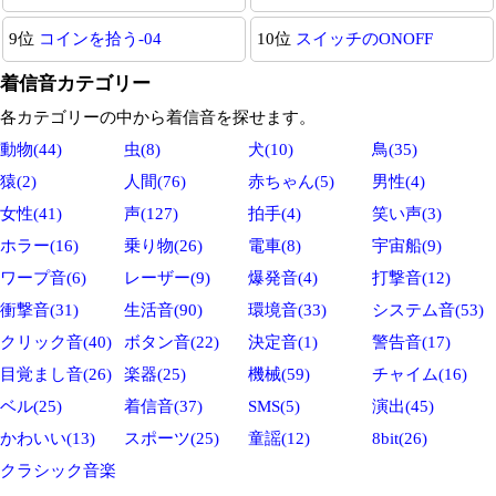
9位
コインを拾う-04
10位
スイッチのONOFF
着信音カテゴリー
各カテゴリーの中から着信音を探せます。
動物(44)
虫(8)
犬(10)
鳥(35)
猿(2)
人間(76)
赤ちゃん(5)
男性(4)
女性(41)
声(127)
拍手(4)
笑い声(3)
ホラー(16)
乗り物(26)
電車(8)
宇宙船(9)
ワープ音(6)
レーザー(9)
爆発音(4)
打撃音(12)
衝撃音(31)
生活音(90)
環境音(33)
システム音(53)
クリック音(40)
ボタン音(22)
決定音(1)
警告音(17)
目覚まし音(26)
楽器(25)
機械(59)
チャイム(16)
ベル(25)
着信音(37)
SMS(5)
演出(45)
かわいい(13)
スポーツ(25)
童謡(12)
8bit(26)
クラシック音楽