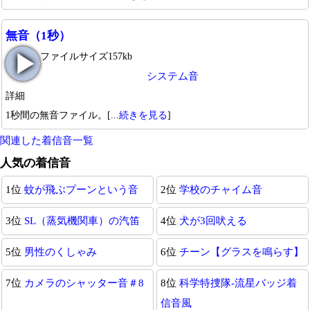
無音（1秒）
ファイルサイズ157kb
システム音
詳細
1秒間の無音ファイル。[...
続きを見る
]
関連した着信音一覧
人気の着信音
1位
蚊が飛ぶプーンという音
2位
学校のチャイム音
3位
SL（蒸気機関車）の汽笛
4位
犬が3回吠える
5位
男性のくしゃみ
6位
チーン【グラスを鳴らす】
7位
カメラのシャッター音＃8
8位
科学特捜隊-流星バッジ着
信音風