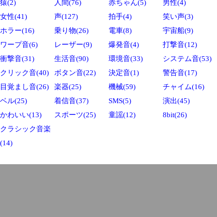
猿(2)
人間(76)
赤ちゃん(5)
男性(4)
女性(41)
声(127)
拍手(4)
笑い声(3)
ホラー(16)
乗り物(26)
電車(8)
宇宙船(9)
ワープ音(6)
レーザー(9)
爆発音(4)
打撃音(12)
衝撃音(31)
生活音(90)
環境音(33)
システム音(53)
クリック音(40)
ボタン音(22)
決定音(1)
警告音(17)
目覚まし音(26)
楽器(25)
機械(59)
チャイム(16)
ベル(25)
着信音(37)
SMS(5)
演出(45)
かわいい(13)
スポーツ(25)
童謡(12)
8bit(26)
クラシック音楽
(14)