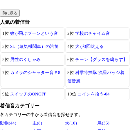
人気の着信音
1位
蚊が飛ぶプーンという音
2位
学校のチャイム音
3位
SL（蒸気機関車）の汽笛
4位
犬が3回吠える
5位
男性のくしゃみ
6位
チーン【グラスを鳴らす】
7位
カメラのシャッター音＃8
8位
科学特捜隊-流星バッジ着
信音風
9位
スイッチのONOFF
10位
コインを拾う-04
着信音カテゴリー
各カテゴリーの中から着信音を探せます。
動物(44)
虫(8)
犬(10)
鳥(35)