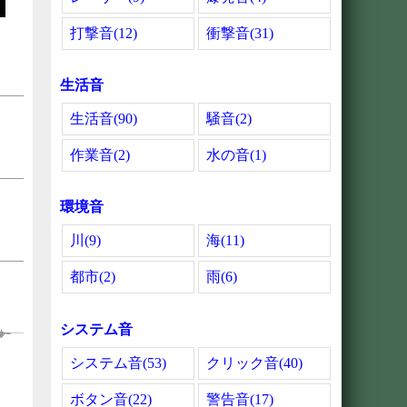
打撃音(12)
衝撃音(31)
生活音
生活音(90)
騒音(2)
作業音(2)
水の音(1)
環境音
川(9)
海(11)
都市(2)
雨(6)
システム音
システム音(53)
クリック音(40)
ボタン音(22)
警告音(17)