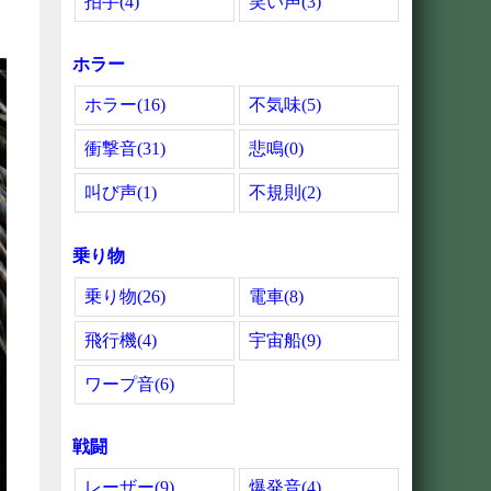
拍手(4)
笑い声(3)
ホラー
ホラー(16)
不気味(5)
衝撃音(31)
悲鳴(0)
叫び声(1)
不規則(2)
乗り物
乗り物(26)
電車(8)
飛行機(4)
宇宙船(9)
ワープ音(6)
戦闘
レーザー(9)
爆発音(4)