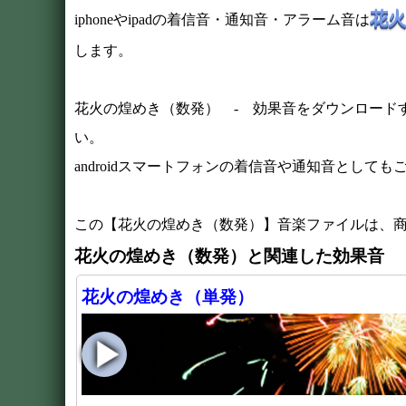
花火
iphoneやipadの着信音・通知音・アラーム音は
します。
花火の煌めき（数発） - 効果音をダウンロードす
い。
androidスマートフォンの着信音や通知音としても
この【花火の煌めき（数発）】音楽ファイルは、
花火の煌めき（数発）と関連した効果音
花火の煌めき（単発）