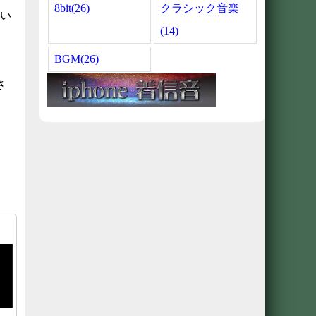
8bit(26)
クラシック音楽
い
(14)
BGM(26)
さ
。