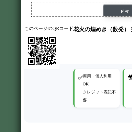
play
このページのQRコード
花火の煌めき（数発）
商用・個人利用
✅

OK
クレジット表記不
要