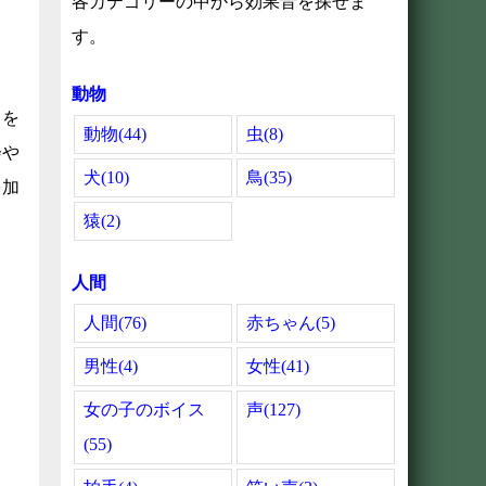
各カテゴリーの中から効果音を探せま
す。
動物
きを
動物(44)
虫(8)
会や
犬(10)
鳥(35)
を加
猿(2)
人間
人間(76)
赤ちゃん(5)
男性(4)
女性(41)
女の子のボイス
声(127)
(55)