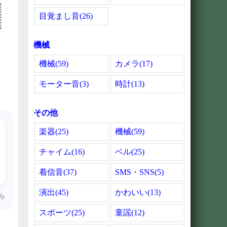
目覚まし音(26)
機械
機械(59)
カメラ(17)
モーター音(3)
時計(13)
その他
楽器(25)
機械(59)
チャイム(16)
ベル(25)
着信音(37)
SMS・SNS(5)
演出(45)
かわいい(13)
ら
スポーツ(25)
童謡(12)