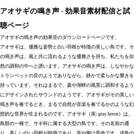
アオサギの鳴き声 - 効果音素材配信と試
聴ページ
アオサギの鳴き声の効果音のダウンロードページです。
アオサギは、優雅な姿勢と白い羽根が特徴の美しい鳥です。そ
の鳴き声は、風と共に流れるような優雅さを持ち、私たちを自
然の調和の中へと誘います。アオサギの鳴き声は、しなやかな
トランペットの音のようでありながら、静かで柔らかな響きを
持っています。それはまるで、森や湖畔の風景に調和するよう
にデザインされたサウンドのようです。アオサギがその美しい
鳴き声を奏でるとき、まるで自然が音楽を奏でるかのような幻
想的な世界が生まれるのです。アオサギ（英: gray heron）は、
鳥類の一種で、サギ科に属する大型の鳥です。その名前の通
り、美しい白い羽根が特徴であり、首や脚は黒色です。成鳥の