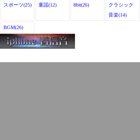
スポーツ(25)
童謡(12)
8bit(26)
クラシック
音楽(14)
BGM(26)