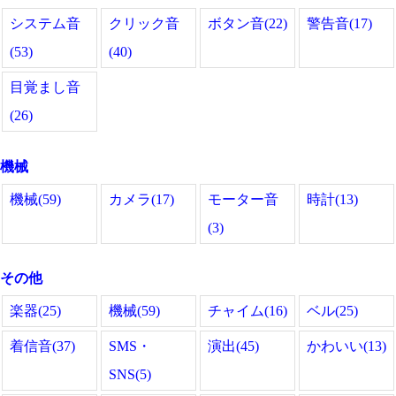
システム音
クリック音
ボタン音(22)
警告音(17)
(53)
(40)
目覚まし音
(26)
機械
機械(59)
カメラ(17)
モーター音
時計(13)
(3)
その他
楽器(25)
機械(59)
チャイム(16)
ベル(25)
着信音(37)
SMS・
演出(45)
かわいい(13)
SNS(5)