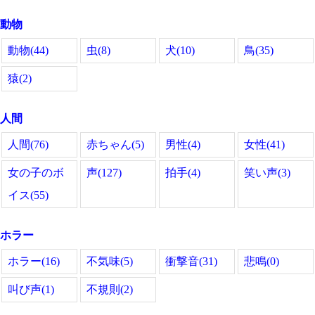
動物
動物(44)
虫(8)
犬(10)
鳥(35)
猿(2)
人間
人間(76)
赤ちゃん(5)
男性(4)
女性(41)
女の子のボ
声(127)
拍手(4)
笑い声(3)
イス(55)
ホラー
ホラー(16)
不気味(5)
衝撃音(31)
悲鳴(0)
叫び声(1)
不規則(2)