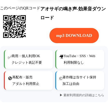
このページのQRコード
アオサギの鳴き声-効果音ダウン
ロード
mp3 DOWNLOAD
商用・個人利用OK
YouTube・SNS・Web
✅
🎥
クレジット表記不要
利用制限なし
再配布・販売
著作権は当サイト保持
🚫
©
アダルト利用禁止
加工は自由
▶ 素材利用規約の詳細はこちら