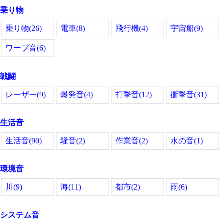
乗り物
乗り物(26)
電車(8)
飛行機(4)
宇宙船(9)
ワープ音(6)
戦闘
レーザー(9)
爆発音(4)
打撃音(12)
衝撃音(31)
生活音
生活音(90)
騒音(2)
作業音(2)
水の音(1)
環境音
川(9)
海(11)
都市(2)
雨(6)
システム音