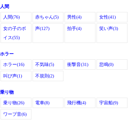
人間
人間(76)
赤ちゃん(5)
男性(4)
女性(41)
女の子のボ
声(127)
拍手(4)
笑い声(3)
イス(55)
ホラー
ホラー(16)
不気味(5)
衝撃音(31)
悲鳴(0)
叫び声(1)
不規則(2)
乗り物
乗り物(26)
電車(8)
飛行機(4)
宇宙船(9)
ワープ音(6)