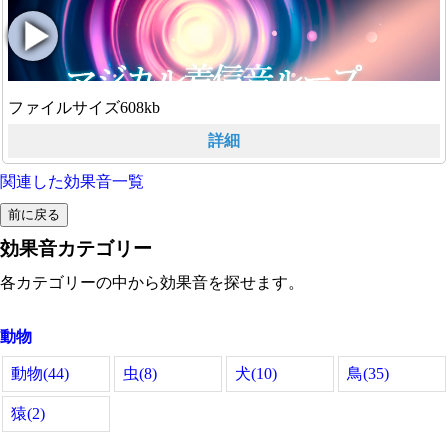
ファイルサイズ608kb
詳細
関連した効果音一覧
効果音カテゴリー
各カテゴリーの中から効果音を探せます。
動物
動物(44)
虫(8)
犬(10)
鳥(35)
猿(2)