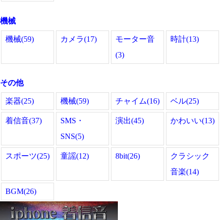
機械
機械(59)
カメラ(17)
モーター音
時計(13)
(3)
その他
楽器(25)
機械(59)
チャイム(16)
ベル(25)
着信音(37)
SMS・
演出(45)
かわいい(13)
SNS(5)
スポーツ(25)
童謡(12)
8bit(26)
クラシック
音楽(14)
BGM(26)