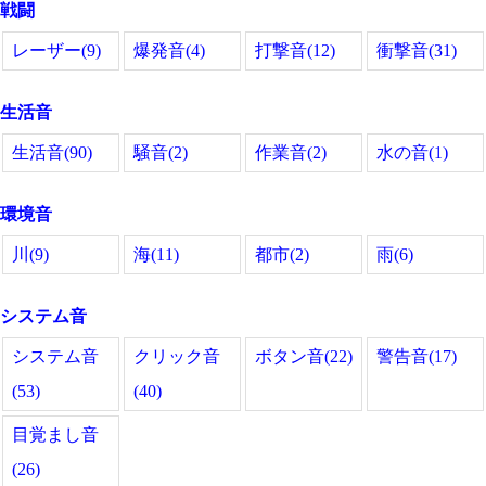
戦闘
レーザー(9)
爆発音(4)
打撃音(12)
衝撃音(31)
生活音
生活音(90)
騒音(2)
作業音(2)
水の音(1)
環境音
川(9)
海(11)
都市(2)
雨(6)
システム音
システム音
クリック音
ボタン音(22)
警告音(17)
(53)
(40)
目覚まし音
(26)