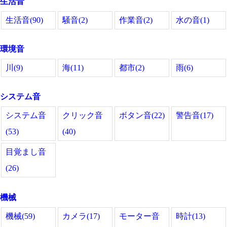
生活音
生活音(90)
騒音(2)
作業音(2)
水の音(1)
環境音
川(9)
海(11)
都市(2)
雨(6)
システム音
システム音
クリック音
ボタン音(22)
警告音(17)
(53)
(40)
目覚まし音
(26)
機械
機械(59)
カメラ(17)
モーター音
時計(13)