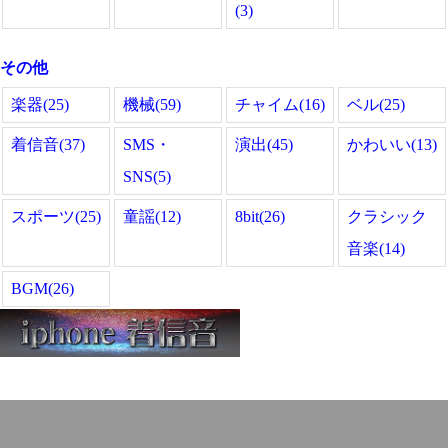
(3)
その他
楽器(25)
機械(59)
チャイム(16)
ベル(25)
着信音(37)
SMS・
演出(45)
かわいい(13)
SNS(5)
スポーツ(25)
童謡(12)
8bit(26)
クラシック
音楽(14)
BGM(26)