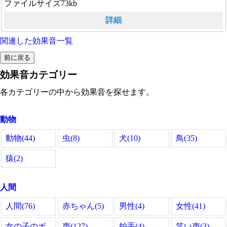
ファイルサイズ73kb
詳細
関連した効果音一覧
効果音カテゴリー
各カテゴリーの中から効果音を探せます。
動物
動物(44)
虫(8)
犬(10)
鳥(35)
猿(2)
人間
人間(76)
赤ちゃん(5)
男性(4)
女性(41)
女の子のボ
声(127)
拍手(4)
笑い声(3)