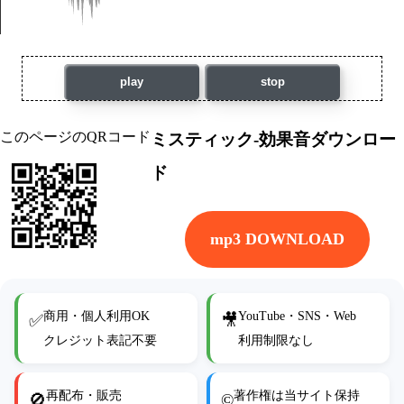
play
stop
このページのQRコード
ミスティック-効果音ダウンロー
ド
mp3 DOWNLOAD
商用・個人利用OK
YouTube・SNS・Web
✅
🎥
クレジット表記不要
利用制限なし
再配布・販売
著作権は当サイト保持
🚫
©