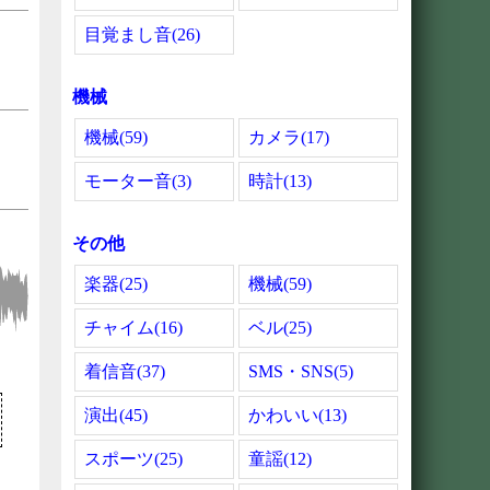
目覚まし音(26)
機械
機械(59)
カメラ(17)
モーター音(3)
時計(13)
その他
楽器(25)
機械(59)
チャイム(16)
ベル(25)
着信音(37)
SMS・SNS(5)
演出(45)
かわいい(13)
スポーツ(25)
童謡(12)