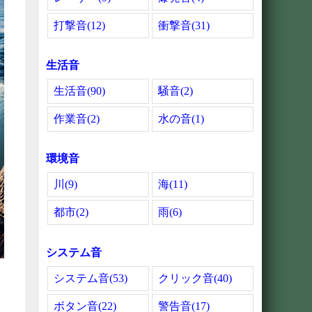
打撃音(12)
衝撃音(31)
生活音
生活音(90)
騒音(2)
作業音(2)
水の音(1)
環境音
川(9)
海(11)
都市(2)
雨(6)
システム音
システム音(53)
クリック音(40)
ボタン音(22)
警告音(17)