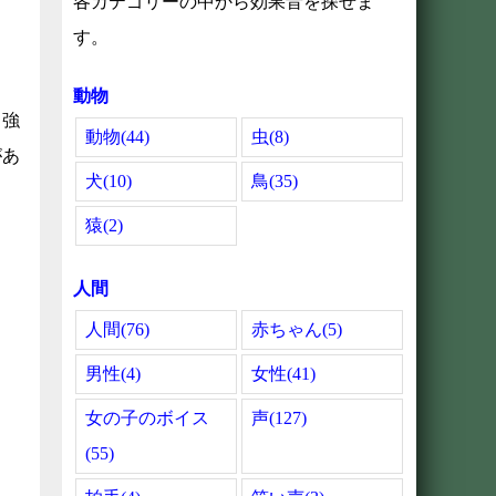
各カテゴリーの中から効果音を探せま
す。
動物
力強
動物(44)
虫(8)
があ
犬(10)
鳥(35)
猿(2)
人間
人間(76)
赤ちゃん(5)
男性(4)
女性(41)
女の子のボイス
声(127)
(55)