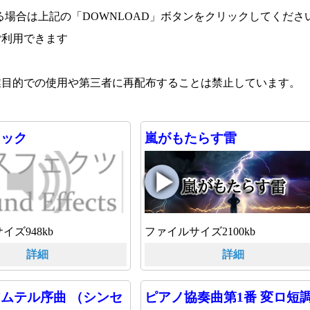
場合は上記の「DOWNLOAD」ボタンをクリックしてくださ
ご利用できます
業目的での使用や第三者に再配布することは禁止しています。
ロック
嵐がもたらす雷
イズ948kb
ファイルサイズ2100kb
詳細
詳細
ムテル序曲 （シンセ
ピアノ協奏曲第1番 変ロ短