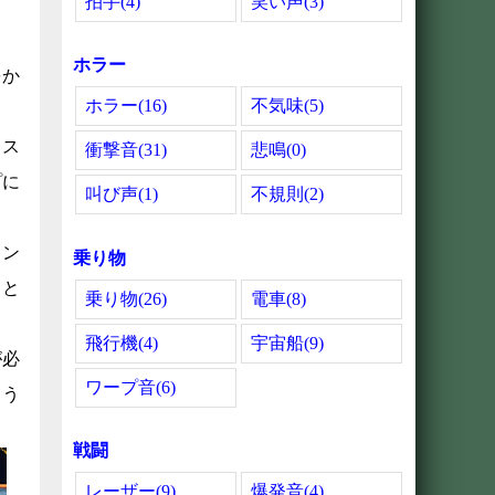
拍手(4)
笑い声(3)
ホラー
をか
ホラー(16)
不気味(5)
クス
衝撃音(31)
悲鳴(0)
プに
叫び声(1)
不規則(2)
ョン
乗り物
こと
乗り物(26)
電車(8)
飛行機(4)
宇宙船(9)
が必
ワープ音(6)
よう
戦闘
レーザー(9)
爆発音(4)