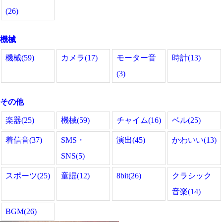
(26)
機械
機械(59)
カメラ(17)
モーター音
時計(13)
(3)
その他
楽器(25)
機械(59)
チャイム(16)
ベル(25)
着信音(37)
SMS・
演出(45)
かわいい(13)
SNS(5)
スポーツ(25)
童謡(12)
8bit(26)
クラシック
音楽(14)
BGM(26)