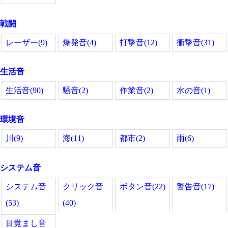
戦闘
レーザー(9)
爆発音(4)
打撃音(12)
衝撃音(31)
生活音
生活音(90)
騒音(2)
作業音(2)
水の音(1)
環境音
川(9)
海(11)
都市(2)
雨(6)
システム音
システム音
クリック音
ボタン音(22)
警告音(17)
(53)
(40)
目覚まし音