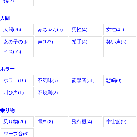
猿(2)
人間
人間(76)
赤ちゃん(5)
男性(4)
女性(41)
女の子のボ
声(127)
拍手(4)
笑い声(3)
イス(55)
ホラー
ホラー(16)
不気味(5)
衝撃音(31)
悲鳴(0)
叫び声(1)
不規則(2)
乗り物
乗り物(26)
電車(8)
飛行機(4)
宇宙船(9)
ワープ音(6)