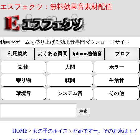
エスフェクツ：無料効果音素材配信
動画やゲームを盛り上げる効果音専門ダウンロードサイト
利用規約
よくある質問
iphone着信音
プロフ
動物
人間
ホラー
乗り物
戦闘
生活音
環境音
システム音
その他
HOME
女の子のボイス
だめですー。そのお水はトイ