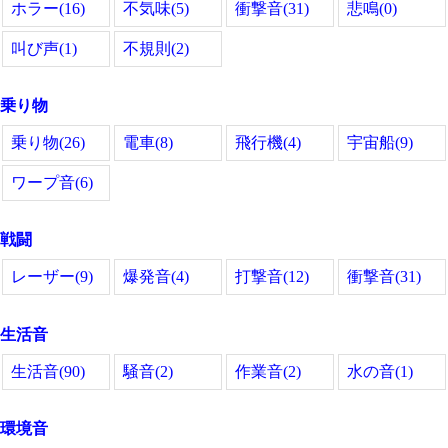
ホラー(16)
不気味(5)
衝撃音(31)
悲鳴(0)
叫び声(1)
不規則(2)
乗り物
乗り物(26)
電車(8)
飛行機(4)
宇宙船(9)
ワープ音(6)
戦闘
レーザー(9)
爆発音(4)
打撃音(12)
衝撃音(31)
生活音
生活音(90)
騒音(2)
作業音(2)
水の音(1)
環境音