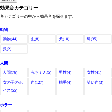
効果音カテゴリー
各カテゴリーの中から効果音を探せます。
動物
動物(44)
虫(8)
犬(10)
鳥(35)
猿(2)
人間
人間(76)
赤ちゃん(5)
男性(4)
女性(41)
女の子のボ
声(127)
拍手(4)
笑い声(3)
イス(55)
ホラー