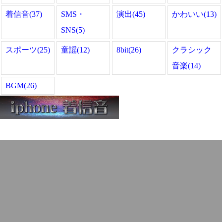
着信音(37)
SMS・
演出(45)
かわいい(13)
SNS(5)
スポーツ(25)
童謡(12)
8bit(26)
クラシック
音楽(14)
BGM(26)