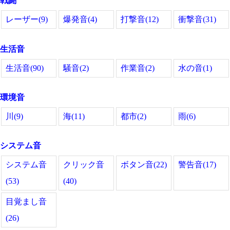
戦闘
レーザー(9)
爆発音(4)
打撃音(12)
衝撃音(31)
生活音
生活音(90)
騒音(2)
作業音(2)
水の音(1)
環境音
川(9)
海(11)
都市(2)
雨(6)
システム音
システム音
クリック音
ボタン音(22)
警告音(17)
(53)
(40)
目覚まし音
(26)