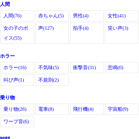
人間
人間(76)
赤ちゃん(5)
男性(4)
女性(41)
女の子のボ
声(127)
拍手(4)
笑い声(3)
イス(55)
ホラー
ホラー(16)
不気味(5)
衝撃音(31)
悲鳴(0)
叫び声(1)
不規則(2)
乗り物
乗り物(26)
電車(8)
飛行機(4)
宇宙船(9)
ワープ音(6)