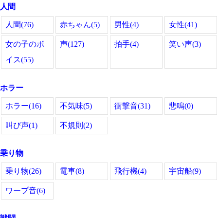
人間
人間(76)
赤ちゃん(5)
男性(4)
女性(41)
女の子のボ
声(127)
拍手(4)
笑い声(3)
イス(55)
ホラー
ホラー(16)
不気味(5)
衝撃音(31)
悲鳴(0)
叫び声(1)
不規則(2)
乗り物
乗り物(26)
電車(8)
飛行機(4)
宇宙船(9)
ワープ音(6)