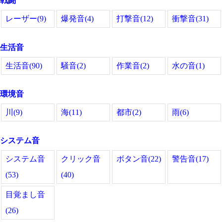
戦闘
レーザー(9)
爆発音(4)
打撃音(12)
衝撃音(31)
生活音
生活音(90)
騒音(2)
作業音(2)
水の音(1)
環境音
川(9)
海(11)
都市(2)
雨(6)
システム音
システム音
クリック音
ボタン音(22)
警告音(17)
(53)
(40)
目覚まし音
(26)