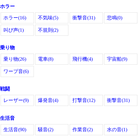
ホラー
ホラー(16)
不気味(5)
衝撃音(31)
悲鳴(0)
叫び声(1)
不規則(2)
乗り物
乗り物(26)
電車(8)
飛行機(4)
宇宙船(9)
ワープ音(6)
戦闘
レーザー(9)
爆発音(4)
打撃音(12)
衝撃音(31)
生活音
生活音(90)
騒音(2)
作業音(2)
水の音(1)