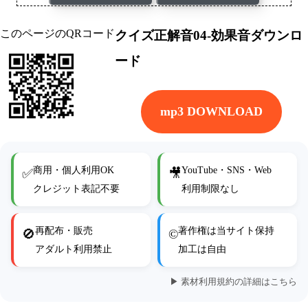
このページのQRコード
クイズ正解音04-効果音ダウンロ
ード
mp3 DOWNLOAD
商用・個人利用OK
YouTube・SNS・Web
✅
🎥
クレジット表記不要
利用制限なし
再配布・販売
著作権は当サイト保持
🚫
©
アダルト利用禁止
加工は自由
▶ 素材利用規約の詳細はこちら