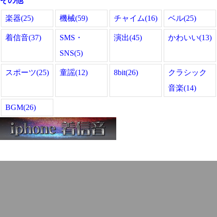
その他
楽器(25)
機械(59)
チャイム(16)
ベル(25)
着信音(37)
SMS・
演出(45)
かわいい(13)
SNS(5)
スポーツ(25)
童謡(12)
8bit(26)
クラシック
音楽(14)
BGM(26)