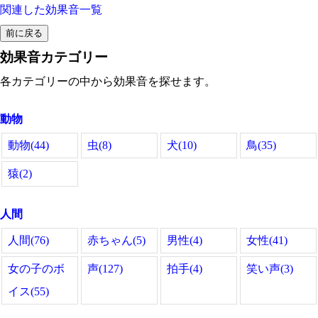
関連した効果音一覧
効果音カテゴリー
各カテゴリーの中から効果音を探せます。
動物
動物(44)
虫(8)
犬(10)
鳥(35)
猿(2)
人間
人間(76)
赤ちゃん(5)
男性(4)
女性(41)
女の子のボ
声(127)
拍手(4)
笑い声(3)
イス(55)