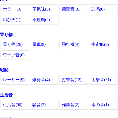
ホラー(16)
不気味(5)
衝撃音(31)
悲鳴(0)
叫び声(1)
不規則(2)
乗り物
乗り物(26)
電車(8)
飛行機(4)
宇宙船(9)
ワープ音(6)
戦闘
レーザー(9)
爆発音(4)
打撃音(12)
衝撃音(31)
生活音
生活音(90)
騒音(2)
作業音(2)
水の音(1)