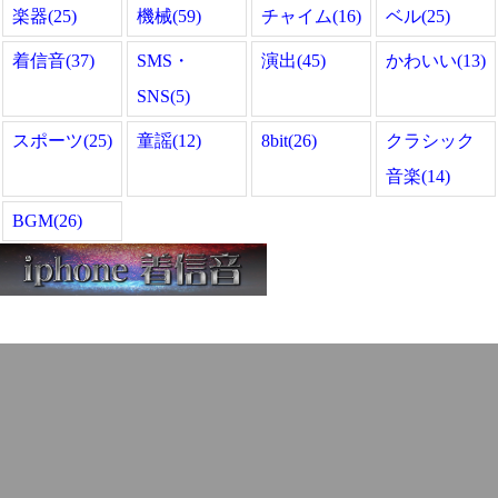
楽器(25)
機械(59)
チャイム(16)
ベル(25)
着信音(37)
SMS・
演出(45)
かわいい(13)
SNS(5)
スポーツ(25)
童謡(12)
8bit(26)
クラシック
音楽(14)
BGM(26)