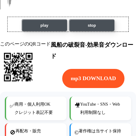
play
stop
このページのQRコード
風船の破裂音-効果音ダウンロー
ド
mp3 DOWNLOAD
商用・個人利用OK
YouTube・SNS・Web
✅
🎥
クレジット表記不要
利用制限なし
再配布・販売
著作権は当サイト保持
🚫
©