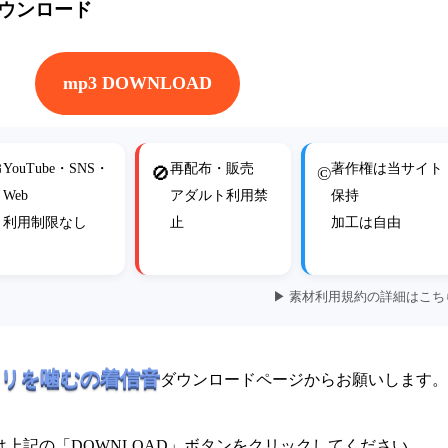
ダウンロード
mp3 DOWNLOAD
YouTube・SNS・
再配布・販売
著作権は当サイト

🚫
©
Web
アダルト利用禁
保持
利用制限なし
止
加工は自由
▶ 素材利用規約の詳細はこち
リを噛むの着信音
ダウンロードページからお願いします。
上記の「DOWNLOAD」ボタンをクリックしてください。