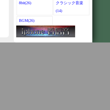
8bit(26)
クラシック音楽
(14)
BGM(26)