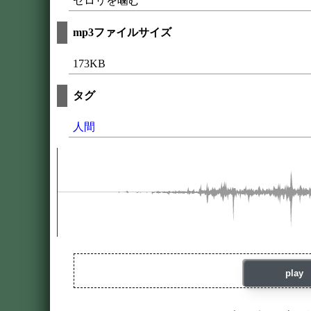
セロリを噛む
mp3ファイルサイズ
173KB
タグ
人間
play