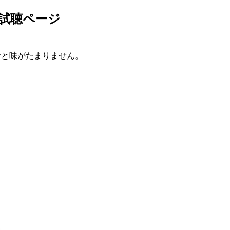
と試聴ページ
。
音と味がたまりません。