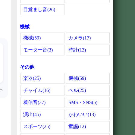
目覚まし音(26)
機械
機械(59)
カメラ(17)
モーター音(3)
時計(13)
その他
楽器(25)
機械(59)
ら
チャイム(16)
ベル(25)
着信音(37)
SMS・SNS(5)
演出(45)
かわいい(13)
スポーツ(25)
童謡(12)