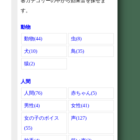
各カテゴリーの中から効果音を探せま
す。
動物
動物(44)
虫(8)
犬(10)
鳥(35)
猿(2)
人間
人間(76)
赤ちゃん(5)
男性(4)
女性(41)
女の子のボイス
声(127)
(55)