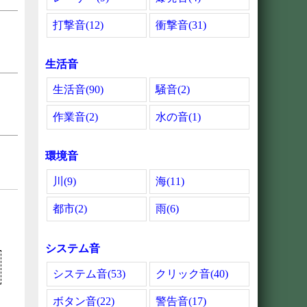
打撃音(12)
衝撃音(31)
生活音
生活音(90)
騒音(2)
作業音(2)
水の音(1)
環境音
川(9)
海(11)
都市(2)
雨(6)
システム音
システム音(53)
クリック音(40)
ボタン音(22)
警告音(17)