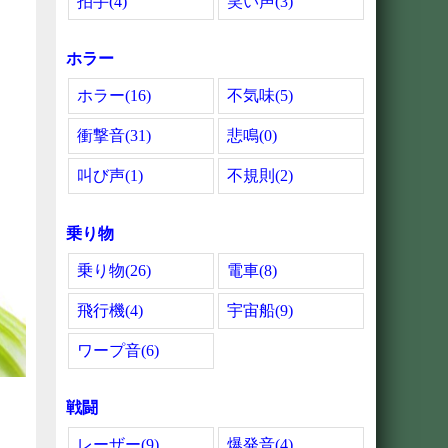
拍手(4)
笑い声(3)
ホラー
ホラー(16)
不気味(5)
衝撃音(31)
悲鳴(0)
叫び声(1)
不規則(2)
乗り物
乗り物(26)
電車(8)
飛行機(4)
宇宙船(9)
ワープ音(6)
戦闘
レーザー(9)
爆発音(4)