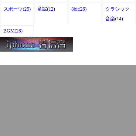
スポーツ(25)
童謡(12)
8bit(26)
クラシック
音楽(14)
BGM(26)