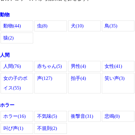
動物
動物(44)
虫(8)
犬(10)
鳥(35)
猿(2)
人間
人間(76)
赤ちゃん(5)
男性(4)
女性(41)
女の子のボ
声(127)
拍手(4)
笑い声(3)
イス(55)
ホラー
ホラー(16)
不気味(5)
衝撃音(31)
悲鳴(0)
叫び声(1)
不規則(2)