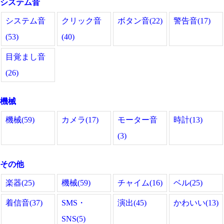
システム音
システム音
クリック音
ボタン音(22)
警告音(17)
(53)
(40)
目覚まし音
(26)
機械
機械(59)
カメラ(17)
モーター音
時計(13)
(3)
その他
楽器(25)
機械(59)
チャイム(16)
ベル(25)
着信音(37)
SMS・
演出(45)
かわいい(13)
SNS(5)