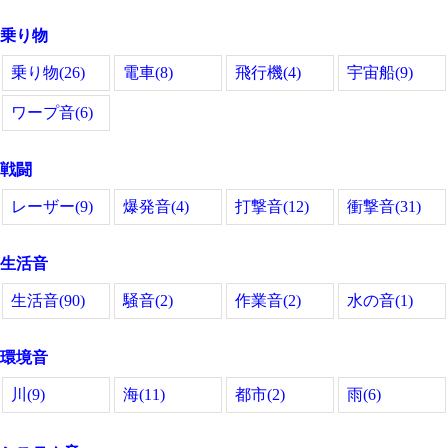
乗り物
乗り物(26)
電車(8)
飛行機(4)
宇宙船(9)
ワープ音(6)
戦闘
レーザー(9)
爆発音(4)
打撃音(12)
衝撃音(31)
生活音
生活音(90)
騒音(2)
作業音(2)
水の音(1)
環境音
川(9)
海(11)
都市(2)
雨(6)