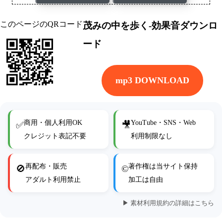
このページのQRコード
茂みの中を歩く-効果音ダウンロ
ード
mp3 DOWNLOAD
商用・個人利用OK
YouTube・SNS・Web
✅
🎥
クレジット表記不要
利用制限なし
再配布・販売
著作権は当サイト保持
🚫
©
アダルト利用禁止
加工は自由
▶ 素材利用規約の詳細はこちら