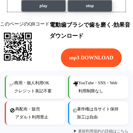
play
stop
このページのQRコード
電動歯ブラシで歯を磨く-効果音
ダウンロード
mp3 DOWNLOAD
商用・個人利用OK
YouTube・SNS・Web
✅
🎥
クレジット表記不要
利用制限なし
再配布・販売
著作権は当サイト保持
🚫
©
アダルト利用禁止
加工は自由
▶ 素材利用規約の詳細はこちら