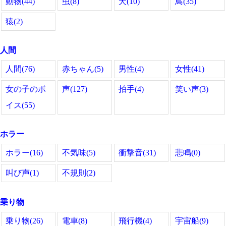
動物(44)
虫(8)
犬(10)
鳥(35)
猿(2)
人間
人間(76)
赤ちゃん(5)
男性(4)
女性(41)
女の子のボ
声(127)
拍手(4)
笑い声(3)
イス(55)
ホラー
ホラー(16)
不気味(5)
衝撃音(31)
悲鳴(0)
叫び声(1)
不規則(2)
乗り物
乗り物(26)
電車(8)
飛行機(4)
宇宙船(9)