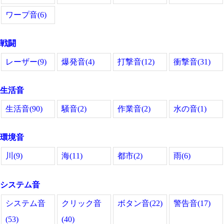
ワープ音(6)
戦闘
レーザー(9)
爆発音(4)
打撃音(12)
衝撃音(31)
生活音
生活音(90)
騒音(2)
作業音(2)
水の音(1)
環境音
川(9)
海(11)
都市(2)
雨(6)
システム音
システム音
クリック音
ボタン音(22)
警告音(17)
(53)
(40)