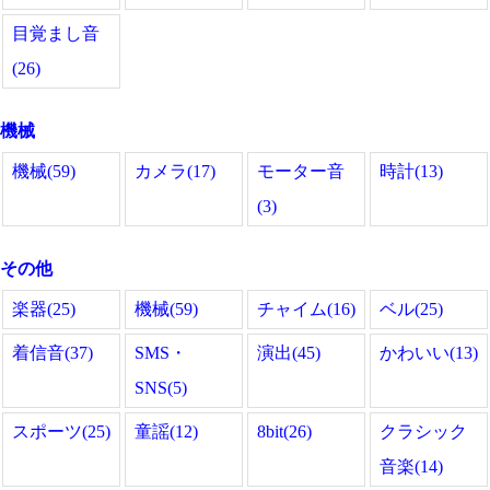
目覚まし音
(26)
機械
機械(59)
カメラ(17)
モーター音
時計(13)
(3)
その他
楽器(25)
機械(59)
チャイム(16)
ベル(25)
着信音(37)
SMS・
演出(45)
かわいい(13)
SNS(5)
スポーツ(25)
童謡(12)
8bit(26)
クラシック
音楽(14)