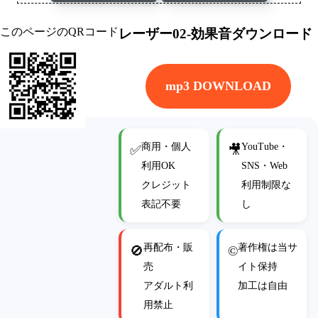
このページのQRコード
レーザー02-効果音ダウンロード
mp3 DOWNLOAD
商用・個人
YouTube・
✅
🎥
利用OK
SNS・Web
クレジット
利用制限な
表記不要
し
再配布・販
著作権は当サ
🚫
©
売
イト保持
アダルト利
加工は自由
用禁止