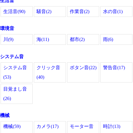
生活音
生活音(90)
騒音(2)
作業音(2)
水の音(1)
環境音
川(9)
海(11)
都市(2)
雨(6)
システム音
システム音
クリック音
ボタン音(22)
警告音(17)
(53)
(40)
目覚まし音
(26)
機械
機械(59)
カメラ(17)
モーター音
時計(13)