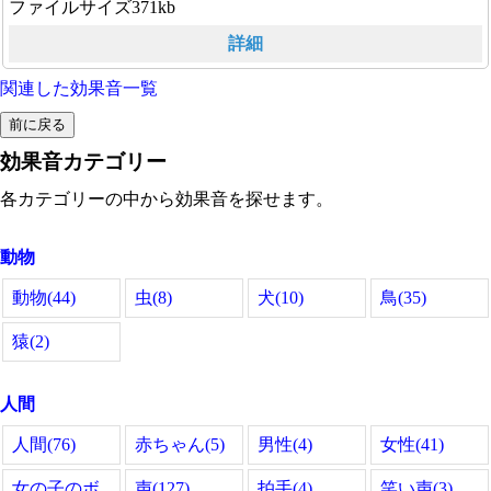
ファイルサイズ371kb
詳細
関連した効果音一覧
効果音カテゴリー
各カテゴリーの中から効果音を探せます。
動物
動物(44)
虫(8)
犬(10)
鳥(35)
猿(2)
人間
人間(76)
赤ちゃん(5)
男性(4)
女性(41)
女の子のボ
声(127)
拍手(4)
笑い声(3)