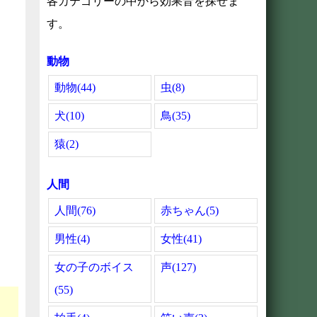
各カテゴリーの中から効果音を探せま
す。
動物
動物(44)
虫(8)
犬(10)
鳥(35)
猿(2)
人間
人間(76)
赤ちゃん(5)
男性(4)
女性(41)
女の子のボイス
声(127)
(55)