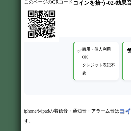
このページのQRコード
コインを拾う-02-効
商用・個人利用
✅

OK
クレジット表記不
要
コイ
iphoneやipadの着信音・通知音・アラーム音は
す。