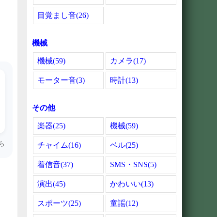
目覚まし音(26)
機械
機械(59)
カメラ(17)
モーター音(3)
時計(13)
その他
楽器(25)
機械(59)
ら
チャイム(16)
ベル(25)
着信音(37)
SMS・SNS(5)
演出(45)
かわいい(13)
スポーツ(25)
童謡(12)