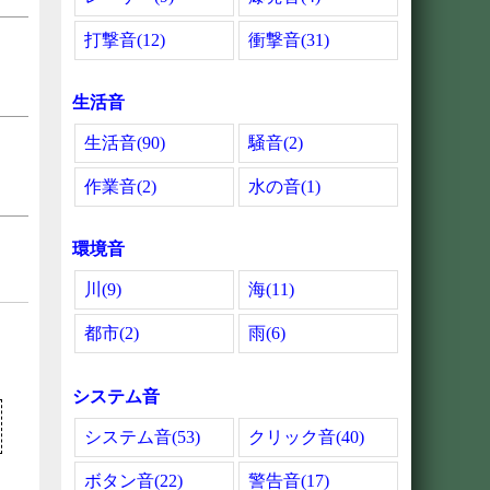
打撃音(12)
衝撃音(31)
生活音
生活音(90)
騒音(2)
作業音(2)
水の音(1)
環境音
川(9)
海(11)
都市(2)
雨(6)
システム音
システム音(53)
クリック音(40)
ボタン音(22)
警告音(17)