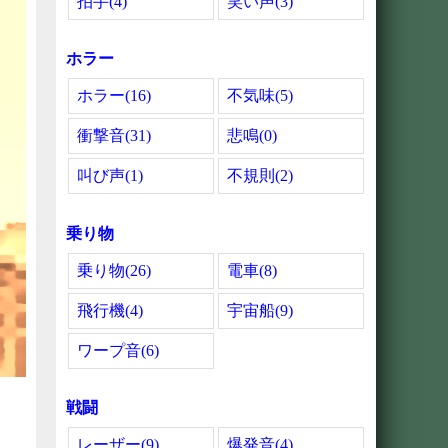
拍手(4)
笑い声(3)
ホラー
ホラー(16)
不気味(5)
衝撃音(31)
悲鳴(0)
叫び声(1)
不規則(2)
乗り物
乗り物(26)
電車(8)
飛行機(4)
宇宙船(9)
ワープ音(6)
戦闘
レーザー(9)
爆発音(4)