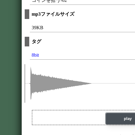
コインを拾う-02
mp3ファイルサイズ
39KB
タグ
8bit
play