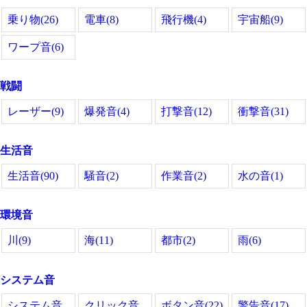
乗り物(26)
電車(8)
飛行機(4)
宇宙船(9)
ワープ音(6)
戦闘
レーザー(9)
爆発音(4)
打撃音(12)
衝撃音(31)
生活音
生活音(90)
騒音(2)
作業音(2)
水の音(1)
環境音
川(9)
海(11)
都市(2)
雨(6)
システム音
システム音
クリック音
ボタン音(22)
警告音(17)