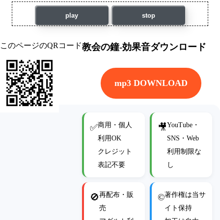
play
stop
このページのQRコード
教会の鐘-効果音ダウンロード
mp3 DOWNLOAD
商用・個人
YouTube・
✅
🎥
利用OK
SNS・Web
クレジット
利用制限な
表記不要
し
再配布・販
著作権は当サ
🚫
©
売
イト保持