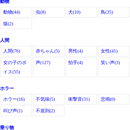
動物
動物(44)
虫(8)
犬(10)
鳥(35)
猿(2)
人間
人間(76)
赤ちゃん(5)
男性(4)
女性(41)
女の子のボ
声(127)
拍手(4)
笑い声(3)
イス(55)
ホラー
ホラー(16)
不気味(5)
衝撃音(31)
悲鳴(0)
叫び声(1)
不規則(2)
乗り物