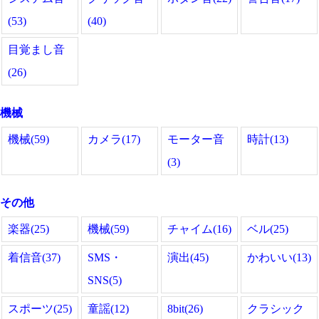
(53)
(40)
目覚まし音
(26)
機械
機械(59)
カメラ(17)
モーター音
時計(13)
(3)
その他
楽器(25)
機械(59)
チャイム(16)
ベル(25)
着信音(37)
SMS・
演出(45)
かわいい(13)
SNS(5)
スポーツ(25)
童謡(12)
8bit(26)
クラシック